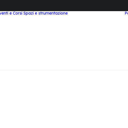
venti e Corsi
Spazi e strumentazione
P
Area Study e
Coworking
Area Meeting e Corsi
Laboratorio STEAM
Area Workstation
Top Tier
Area Podcast
Videocast
Visita Virtuale