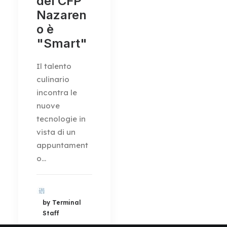
del CFP
Nazaren
o è
"Smart"
Il talento
culinario
incontra le
nuove
tecnologie in
vista di un
appuntament
o…
by Terminal
Staff