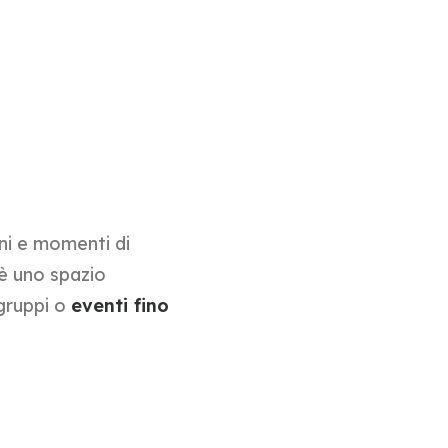
oni e momenti di
 è uno spazio
 gruppi o
eventi fino