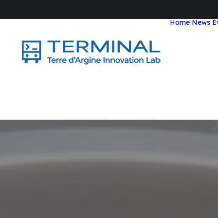
Home
News
E