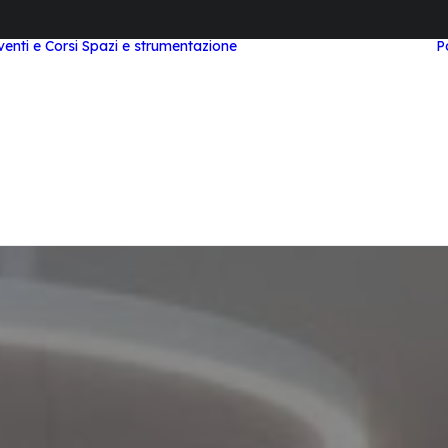
venti e Corsi
Spazi e strumentazione
P
Area Study e
Coworking
Area Meeting e Corsi
Laboratorio STEAM
Area Workstation
Top Tier
Area Podcast
Videocast
Visita Virtuale