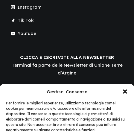
Instagram
Tik Tok
Youtube
CLICCA E ISCRIVITI ALLA NEWSLETTER
Terminal fa parte delle Newsletter di Unione Terre
d’Argine
Il progetto
Terminal – Terre d’Argine Innovation
Gestisci Consenso
Lab
è realizzato grazie ai Fondi europei della Regione
Per fornire le migliori esperienze, utilizziamo tecnologie come i
cookie per memorizzare e/o accedere alle informazioni del
Emilia-Romagna.
dispositivo. Il consenso a queste tecnologie ci permetterà di
elaborare dati come il comportamento di navigazione o ID unici su
questo sito. Non acconsentire o ritirare il consenso può influire
negativamente su alcune caratteristiche e funzioni.