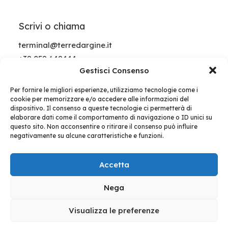
Essere genitori nel mondo
onlife
Scrivi o chiama
terminal@terredargine.it
Nell’ambito del progetto “Oltre al
+39 059 649444
Punto”, dedicato alla…
Gestisci Consenso
Per fornire le migliori esperienze, utilizziamo tecnologie come i
by Terminal Staff
cookie per memorizzare e/o accedere alle informazioni del
dispositivo. Il consenso a queste tecnologie ci permetterà di
elaborare dati come il comportamento di navigazione o ID unici su
questo sito. Non acconsentire o ritirare il consenso può influire
negativamente su alcune caratteristiche e funzioni.
Accetta
Nega
© 2026 Terminal. Tutti i diritti riservati
Visualizza le preferenze