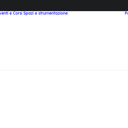
venti e Corsi
Spazi e strumentazione
P
Area Study e
Coworking
Area Meeting e Corsi
Laboratorio STEAM
Area Workstation
Top Tier
Area Podcast
Videocast
Visita Virtuale