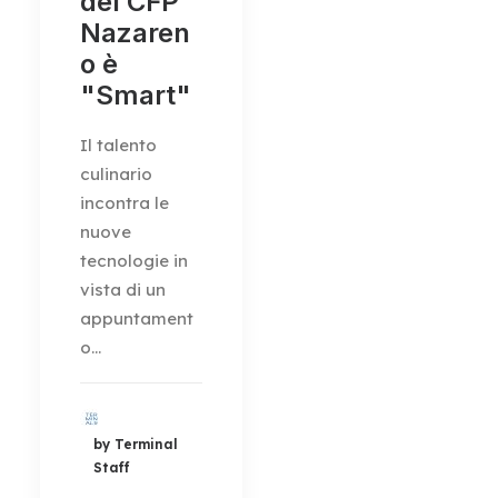
del CFP
Nazaren
o è
"Smart"
Il talento
culinario
incontra le
nuove
tecnologie in
vista di un
appuntament
o…
by Terminal
Staff