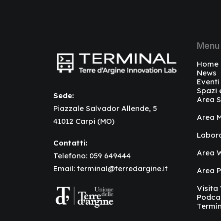
Menu
Home
News
Eventi
Spazi 
Sede:
Area S
Piazzale Salvador Allende, 5
Area M
41012 Carpi (MO)
Labor
Contatti:
Area W
Telefono:
059 649444
Email:
terminal@terredargine.it
Area 
Visita
Podca
Termin