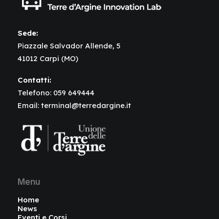
Sede:
Piazzale Salvador Allende, 5
41012 Carpi (MO)
Contatti:
Telefono:
059 649444
Email:
terminal@terredargine.it
Menu
Home
News
Eventi e Corsi