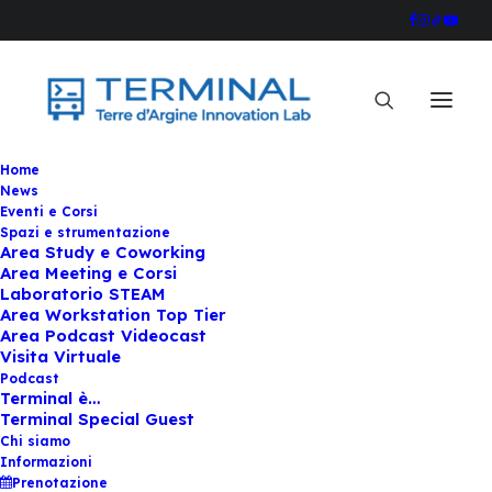
Home
News
Eventi e Corsi
Spazi e strumentazione
In
Eventi
•
15/04/2026
•
1 Minuto
Area Study e Coworking
Area Meeting e Corsi
Martedì 21 aprile
Laboratorio STEAM
Area Workstation Top Tier
STARTER PACK: crea il
Area Podcast Videocast
Visita Virtuale
Podcast
tuo Mashup!
Terminal è…
Terminal Special Guest
Chi siamo
Informazioni
Terminal Staff
Prenotazione