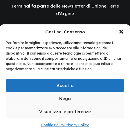
Terminal fa parte delle Newsletter di Unione Terre
d’Argine
Il progetto
Terminal – Terre d’Argine Innovation
Gestisci Consenso
Lab
è realizzato grazie ai Fondi europei della Regione
Per fornire le migliori esperienze, utilizziamo tecnologie come i
cookie per memorizzare e/o accedere alle informazioni del
Emilia-Romagna.
dispositivo. Il consenso a queste tecnologie ci permetterà di
elaborare dati come il comportamento di navigazione o ID unici su
questo sito. Non acconsentire o ritirare il consenso può influire
negativamente su alcune caratteristiche e funzioni.
Accetta
Nega
Visualizza le preferenze
© 2026 Terminal.
Tutti i diritti riservati
Cookie Policy
Privacy Policy