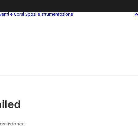
venti e Corsi
Spazi e strumentazione
P
Area Study e
Coworking
Area Meeting e Corsi
Laboratorio STEAM
Area Workstation
Top Tier
Area Podcast
Videocast
Visita Virtuale
iled
assistance.