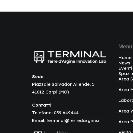
Menu
Home
News
Eventi
Spazi 
Sede:
Area S
Piazzale Salvador Allende, 5
Area M
41012 Carpi (MO)
Labor
Contatti:
Area W
Telefono:
059 649444
Email:
terminal@terredargine.it
Area 
Visita