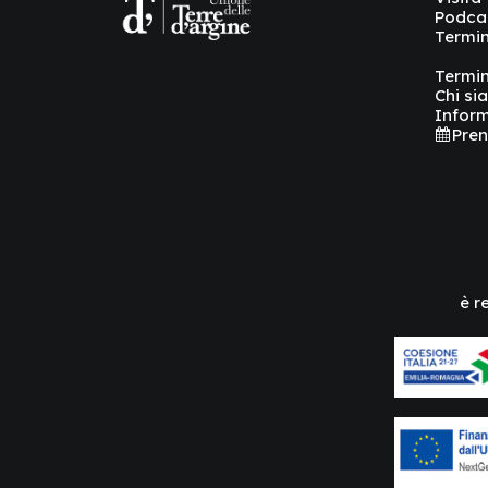
Podca
Termin
Termin
Chi si
Inform
Pren
è r