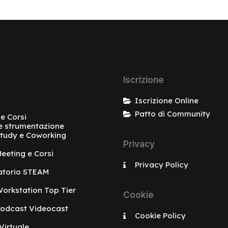
Iscrizione
Iscrizione Online
Patto di Community
 e Corsi
e strumentazione
tudy e Coworking
Privacy
eeting e Corsi
Privacy Policy
atorio STEAM
orkstation Top Tier
Cookie
Podcast Videocast
Cookie Policy
 Virtuale