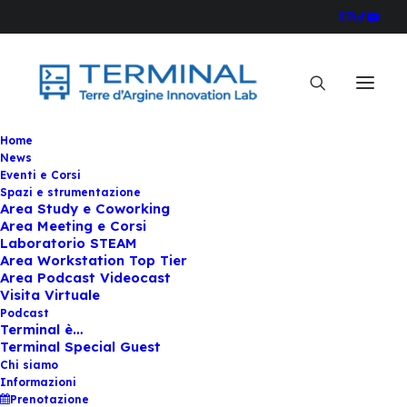
Home
News
Eventi e Corsi
Spazi e strumentazione
My booking
Area Study e Coworking
Area Meeting e Corsi
Laboratorio STEAM
Area Workstation Top Tier
È possibile accedere a questa pagina solo
Area Podcast Videocast
tramite i link presenti nelle e-mail relative alla
Visita Virtuale
prenotazione.
Podcast
Please check more about configuration at
this
Terminal è…
page
.
Terminal Special Guest
Chi siamo
Informazioni
Prenotazione