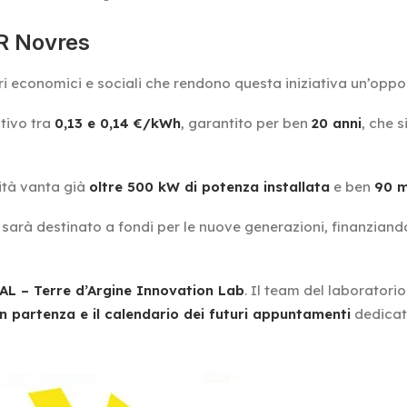
ER Novres
ri economici e sociali che rendono questa iniziativa un’oppor
tivo tra
0,13 e 0,14 €/kWh
, garantito per ben
20 anni
, che 
ità vanta già
oltre 500 kW di potenza installata
e ben
90 m
sarà destinato a fondi per le nuove generazioni, finanziand
L – Terre d’Argine Innovation Lab
. Il team del laboratori
 in partenza e il calendario dei futuri appuntamenti
dedicati