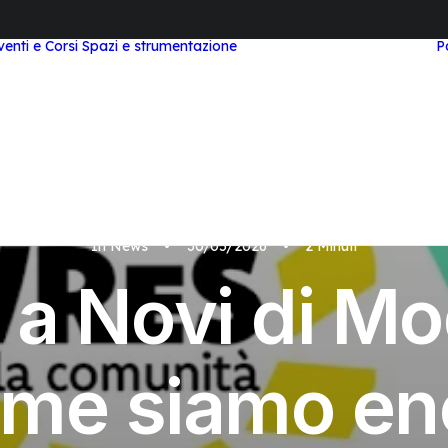
venti e Corsi
Spazi e strumentazione
P
Area Study e
Coworking
Area Meeting e Corsi
Laboratorio STEAM
Area Workstation
Top Tier
Area Podcast
Videocast
Visita Virtuale
In
News
•
30/05/2026
•
2 Minuti
 a Novi di M
eme siamo en