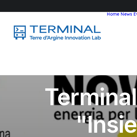
Home
News
E
Terminal
"Insi