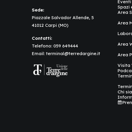
Eventi
Spazi 
Sede:
Area S
Piazzale Salvador Allende, 5
Area M
41012 Carpi (MO)
Labor
Contatti:
Area W
Telefono:
059 649444
Email:
terminal@terredargine.it
Area 
Visita
Podca
Termin
Termin
Chi si
Inform
Pren